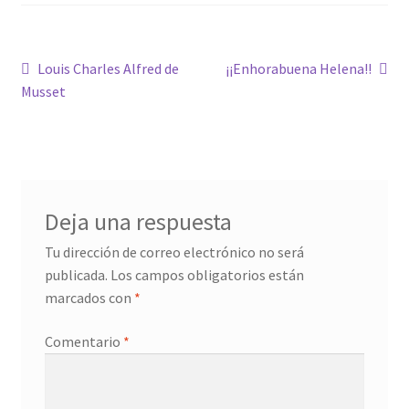
Confirmación de pago
Navegación
Anterior:
Siguiente:
Louis Charles Alfred de
¡¡Enhorabuena Helena!!
Musset
Historial de compras
de
entradas
La transacción ha fallado
Con ritmo
Deja una respuesta
Cuentos ilustrados
Tu dirección de correo electrónico no será
publicada.
Los campos obligatorios están
Cuento I
marcados con
*
Donation Confirmation
Comentario
*
Donation Failed