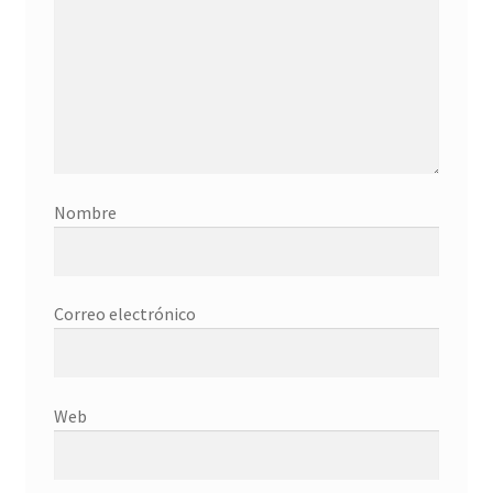
Donation History
Eros
Escritorio del donante
Facebook
Nombre
Facebook Mapfre Cultura
Correo electrónico
Facebook Prado
Facebook Reina Sofia
Web
Facebook Thyssen