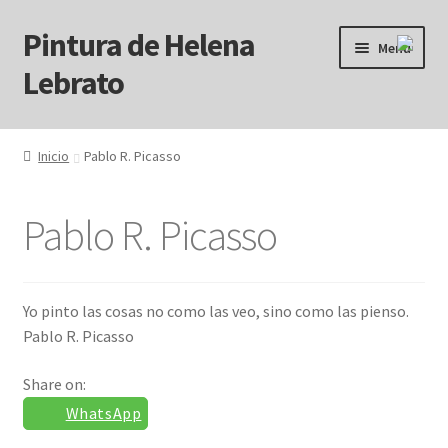
Pintura de Helena
Ir
Ir
Menú
a
al
Lebrato
la
contenido
navegación
Inicio
Inicio
Pablo R. Picasso
Acrílicos
Pablo R. Picasso
Arcanos
Benditos ! Muertos de Hambre
Yo pinto las cosas no como las veo, sino como las pienso.
Pablo R. Picasso
Blog
Share on:
Carrito
WhatsApp
Carrito