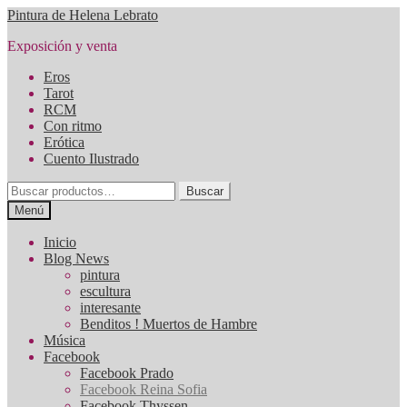
Ir
Ir
Pintura de Helena Lebrato
a
al
Exposición y venta
la
contenido
navegación
Eros
Tarot
RCM
Con ritmo
Erótica
Cuento Ilustrado
Buscar
Buscar
por:
Menú
Inicio
Blog News
pintura
escultura
interesante
Benditos ! Muertos de Hambre
Música
Facebook
Facebook Prado
Facebook Reina Sofia
Facebook Thyssen