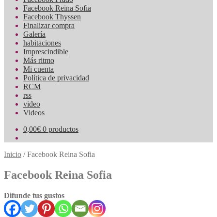
Facebook Reina Sofia
Facebook Thyssen
Finalizar compra
Galería
habitaciones
Imprescindible
Más ritmo
Mi cuenta
Política de privacidad
RCM
rss
video
Videos
0,00
€
0 productos
Inicio
/
Facebook Reina Sofia
Facebook Reina Sofia
Difunde tus gustos