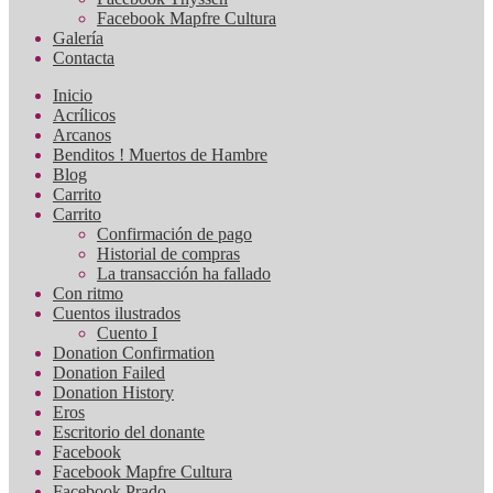
Facebook Mapfre Cultura
Galería
Contacta
Inicio
Acrílicos
Arcanos
Benditos ! Muertos de Hambre
Blog
Carrito
Carrito
Confirmación de pago
Historial de compras
La transacción ha fallado
Con ritmo
Cuentos ilustrados
Cuento I
Donation Confirmation
Donation Failed
Donation History
Eros
Escritorio del donante
Facebook
Facebook Mapfre Cultura
Facebook Prado