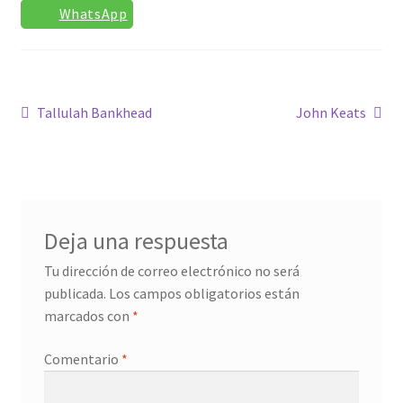
WhatsApp
Confirmación de pago
Historial de compras
Navegación
Anterior:
Siguiente:
Tallulah Bankhead
John Keats
La transacción ha fallado
de
entradas
Con ritmo
Deja una respuesta
Cuentos ilustrados
Tu dirección de correo electrónico no será
Cuento I
publicada.
Los campos obligatorios están
marcados con
*
Donation Confirmation
Comentario
*
Donation Failed