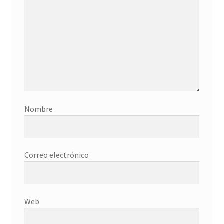
Donation History
Eros
Escritorio del donante
Facebook
Nombre
Facebook Mapfre Cultura
Facebook Prado
Correo electrónico
Facebook Reina Sofia
Facebook Thyssen
Web