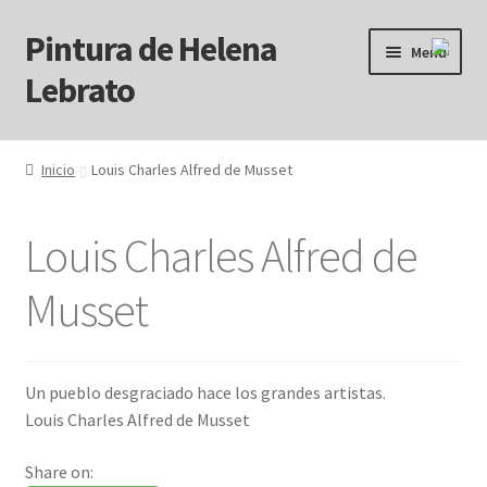
Pintura de Helena
Ir
Ir
Menú
a
al
Lebrato
la
contenido
navegación
Inicio
Inicio
Louis Charles Alfred de Musset
Acrílicos
Louis Charles Alfred de
Arcanos
Musset
Benditos ! Muertos de Hambre
Blog
Un pueblo desgraciado hace los grandes artistas.
Louis Charles Alfred de Musset
Carrito
Share on:
Carrito