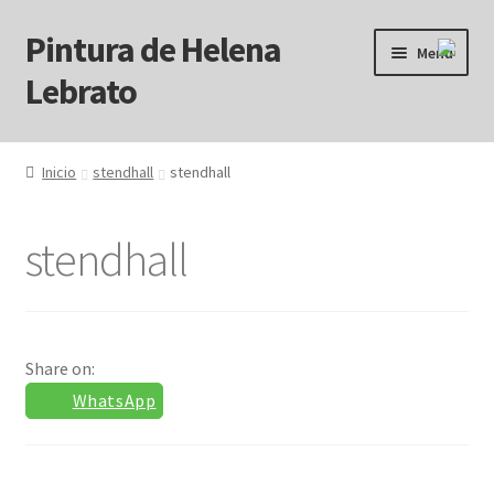
Pintura de Helena
Ir
Ir
Menú
a
al
Lebrato
la
contenido
navegación
Inicio
Inicio
stendhall
stendhall
Acrílicos
stendhall
Arcanos
Benditos ! Muertos de Hambre
Share on:
Blog
WhatsApp
Carrito
Carrito