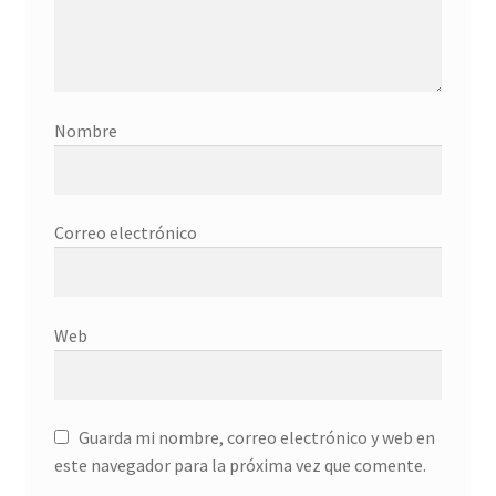
Donation History
Eros
Nombre
Escritorio del donante
Facebook
Correo electrónico
Facebook Mapfre Cultura
Facebook Prado
Web
Facebook Reina Sofia
Guarda mi nombre, correo electrónico y web en
Facebook Thyssen
este navegador para la próxima vez que comente.