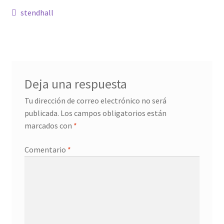
Navegación
Anterior:
stendhall
Confirmación de pago
de
entradas
Historial de compras
La transacción ha fallado
Deja una respuesta
Tu dirección de correo electrónico no será
Con ritmo
publicada.
Los campos obligatorios están
marcados con
*
Cuentos ilustrados
Comentario
*
Cuento I
Donation Confirmation
Donation Failed