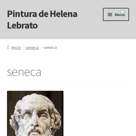
Pintura de Helena
Ir
Ir
Menú
a
al
Lebrato
la
contenido
navegación
Inicio
Inicio
seneca
seneca
Acrílicos
seneca
Arcanos
Benditos ! Muertos de Hambre
Blog
Carrito
Carrito