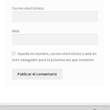
Finalizar compra
Correo electrónico
Galería
habitaciones
Web
Imprescindible
Más ritmo
Guarda mi nombre, correo electrónico y web en
este navegador para la próxima vez que comente.
Mi cuenta
Política de privacidad
RCM
rss