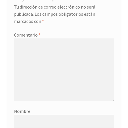
Tu dirección de correo electrónico no será
Donation History
publicada.
Los campos obligatorios están
marcados con
*
Eros
Comentario
*
Escritorio del donante
Facebook
Facebook Mapfre Cultura
Facebook Prado
Facebook Reina Sofia
Nombre
Facebook Thyssen