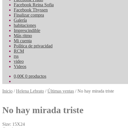
Facebook Reina Sofia
Facebook Thyssen
Finalizar compra
Galería
habitaciones
Imprescindible
Más ritmo
Mi cuenta
Política de privacidad
RCM
rss
video
Videos
0,00
€
0 productos
Inicio
/
Helena Lebrato
/
Últimas ventas
/
No hay mirada triste
No hay mirada triste
Size: 15X24