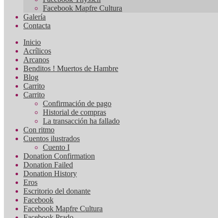
Facebook Mapfre Cultura
Galería
Contacta
Inicio
Acrílicos
Arcanos
Benditos ! Muertos de Hambre
Blog
Carrito
Carrito
Confirmación de pago
Historial de compras
La transacción ha fallado
Con ritmo
Cuentos ilustrados
Cuento I
Donation Confirmation
Donation Failed
Donation History
Eros
Escritorio del donante
Facebook
Facebook Mapfre Cultura
Facebook Prado