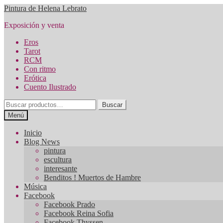
Ir
Ir
Pintura de Helena Lebrato
a
al
Exposición y venta
la
contenido
navegación
Eros
Tarot
RCM
Con ritmo
Erótica
Cuento Ilustrado
Buscar
Buscar
por:
Menú
Inicio
Blog News
pintura
escultura
interesante
Benditos ! Muertos de Hambre
Música
Facebook
Facebook Prado
Facebook Reina Sofia
Facebook Thyssen