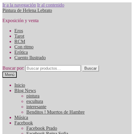
Ir a la navegación
Ir al contenido
Pintura de Helena Lebrato
Exposición y venta
Eros
Tarot
RCM
Con ritmo
Erótica
Cuento Ilustrado
Buscar por:
Buscar
Menú
Inicio
Blog News
pintura
escultura
interesante
Benditos ! Muertos de Hambre
Música
Facebook
Facebook Prado
Facebook Reina Sofia