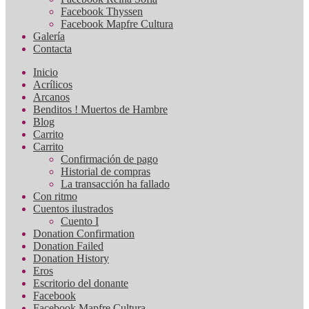
Facebook Thyssen
Facebook Mapfre Cultura
Galería
Contacta
Inicio
Acrílicos
Arcanos
Benditos ! Muertos de Hambre
Blog
Carrito
Carrito
Confirmación de pago
Historial de compras
La transacción ha fallado
Con ritmo
Cuentos ilustrados
Cuento I
Donation Confirmation
Donation Failed
Donation History
Eros
Escritorio del donante
Facebook
Facebook Mapfre Cultura