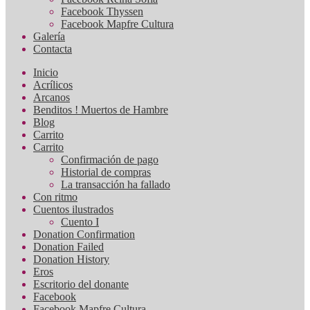
Facebook Thyssen
Facebook Mapfre Cultura
Galería
Contacta
Inicio
Acrílicos
Arcanos
Benditos ! Muertos de Hambre
Blog
Carrito
Carrito
Confirmación de pago
Historial de compras
La transacción ha fallado
Con ritmo
Cuentos ilustrados
Cuento I
Donation Confirmation
Donation Failed
Donation History
Eros
Escritorio del donante
Facebook
Facebook Mapfre Cultura