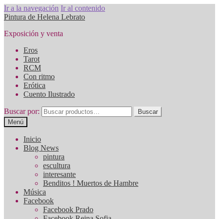
Ir a la navegación
Ir al contenido
Pintura de Helena Lebrato
Exposición y venta
Eros
Tarot
RCM
Con ritmo
Erótica
Cuento Ilustrado
Buscar por:
Buscar
Menú
Inicio
Blog News
pintura
escultura
interesante
Benditos ! Muertos de Hambre
Música
Facebook
Facebook Prado
Facebook Reina Sofia