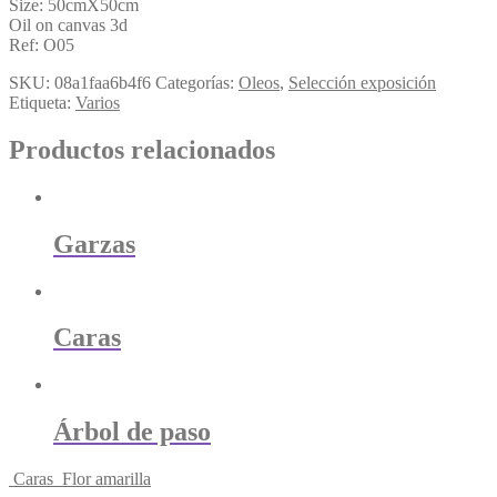
Size: 50cmX50cm
Oil on canvas 3d
Ref: O05
SKU:
08a1faa6b4f6
Categorías:
Oleos
,
Selección exposición
Etiqueta:
Varios
Productos relacionados
Garzas
Caras
Árbol de paso
Caras
Flor amarilla