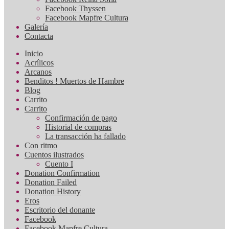
Facebook Thyssen
Facebook Mapfre Cultura
Galería
Contacta
Inicio
Acrílicos
Arcanos
Benditos ! Muertos de Hambre
Blog
Carrito
Carrito
Confirmación de pago
Historial de compras
La transacción ha fallado
Con ritmo
Cuentos ilustrados
Cuento I
Donation Confirmation
Donation Failed
Donation History
Eros
Escritorio del donante
Facebook
Facebook Mapfre Cultura