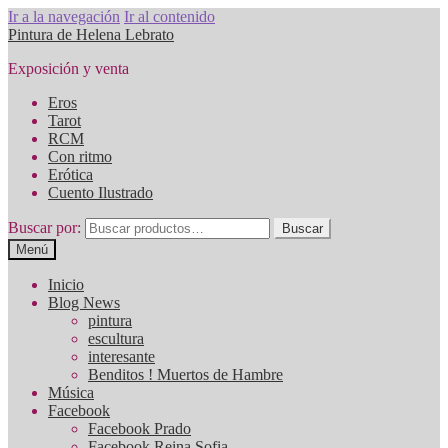
Ir a la navegación
Ir al contenido
Pintura de Helena Lebrato
Exposición y venta
Eros
Tarot
RCM
Con ritmo
Erótica
Cuento Ilustrado
Buscar por:
Buscar
Menú
Inicio
Blog News
pintura
escultura
interesante
Benditos ! Muertos de Hambre
Música
Facebook
Facebook Prado
Facebook Reina Sofia