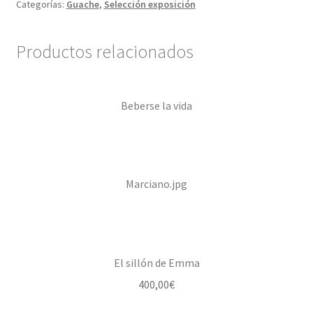
Categorías:
Guache
,
Selección exposición
Confirmación de pago
Productos relacionados
Historial de compras
Beberse la vida
La transacción ha fallado
Con ritmo
Cuentos ilustrados
Marciano.jpg
Cuento I
Donation Confirmation
El sillón de Emma
400,00
€
Donation Failed