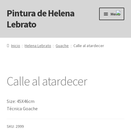
Pintura de Helena
Ir
Ir
Menú
a
al
Lebrato
la
contenido
navegación
Inicio
Inicio
Helena Lebrato
Guache
Calle al atardecer
Acrílicos
Arcanos
Calle al atardecer
Benditos ! Muertos de Hambre
Blog
Size: 45X46cm
Técnica Goache
Carrito
SKU:
2999
Carrito