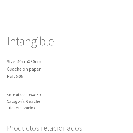
Confirmación de pago
Historial de compras
Intangible
La transacción ha fallado
Size: 40cmX30cm
Con ritmo
Guache on paper
Ref: G05
Cuentos ilustrados
Cuento I
SKU:
4f2aa80b4e59
Categoría:
Guache
Etiqueta:
Varios
Donation Confirmation
Donation Failed
Productos relacionados