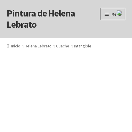
Pintura de Helena
Ir
Ir
Menú
a
al
Lebrato
la
contenido
navegación
Inicio
Inicio
Helena Lebrato
Guache
Intangible
Acrílicos
Arcanos
Benditos ! Muertos de Hambre
Blog
Carrito
Carrito