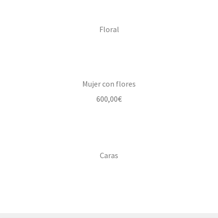
Donation History
Floral
Eros
Escritorio del donante
Mujer con flores
Facebook
600,00
€
Facebook Mapfre Cultura
Facebook Prado
Caras
Facebook Reina Sofia
Facebook Thyssen