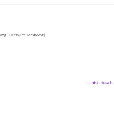
?v=gELiEYswFYc[/embedyt]
Siguiente:
La misteriosa fu