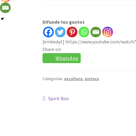
Difunde tus gustos
[embedyt] https://www.youtube.com/watch
Share on:
WhatsApp
Categorías:
escultura
,
pintura
Navegación
Anterior:
Spirit Box
de
entradas