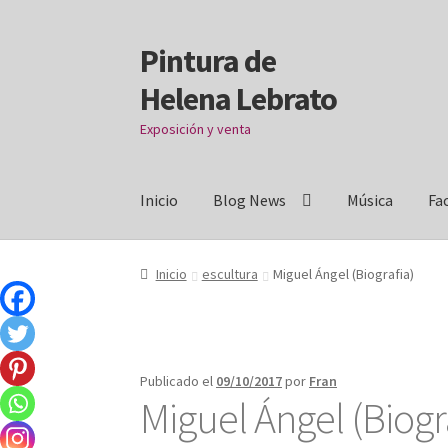
Pintura de
Ir
Ir
a
al
Helena Lebrato
la
contenido
navegación
Exposición y venta
Inicio
Blog News
Música
Fa
Inicio
Acrílicos
Arcanos
Benditos ! Muertos d
Inicio
escultura
Miguel Ángel (Biografia)
Donation Confirmation
Donation Failed
Dona
Facebook Mapfre Cultura
Facebook Prado
Fac
Publicado el
09/10/2017
por
Fran
Miguel Ángel (Biogr
habitaciones
Imprescindible
Más ritmo
Mi cu