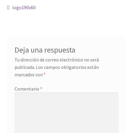
Navegación
Anterior:
logo190x60
Confirmación de pago
de
entradas
Historial de compras
La transacción ha fallado
Deja una respuesta
Tu dirección de correo electrónico no será
Con ritmo
publicada.
Los campos obligatorios están
marcados con
*
Cuentos ilustrados
Comentario
*
Cuento I
Donation Confirmation
Donation Failed