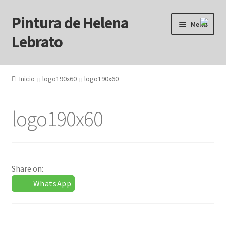
Pintura de Helena
Ir
Ir
Menú
a
al
Lebrato
la
contenido
navegación
Inicio
Inicio
logo190x60
logo190x60
Acrílicos
logo190x60
Arcanos
Benditos ! Muertos de Hambre
Share on:
Blog
WhatsApp
Carrito
Carrito