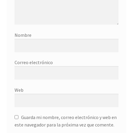
Donation History
Eros
Nombre
Escritorio del donante
Facebook
Correo electrónico
Facebook Mapfre Cultura
Facebook Prado
Web
Facebook Reina Sofia
Guarda mi nombre, correo electrónico y web en
Facebook Thyssen
este navegador para la próxima vez que comente.