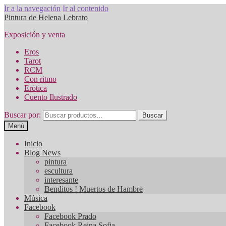
Ir a la navegación
Ir al contenido
Pintura de Helena Lebrato
Exposición y venta
Eros
Tarot
RCM
Con ritmo
Erótica
Cuento Ilustrado
Buscar por:
Buscar
Menú
Inicio
Blog News
pintura
escultura
interesante
Benditos ! Muertos de Hambre
Música
Facebook
Facebook Prado
Facebook Reina Sofia