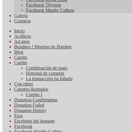
Facebook Thyssen
Facebook Mapfre Cultura
Galería
Contacta
Inicio
Acrílicos
Arcanos
Benditos ! Muertos de Hambre
Blog
Carrito
Carrito
Confirmación de pago
Historial de compras
La transacción ha fallado
Con ritmo
Cuentos ilustrados
Cuento I
Donation Confirmation
Donation Failed
Donation History
Eros
Escritorio del donante
Facebook
Facebook Mapfre Cultura