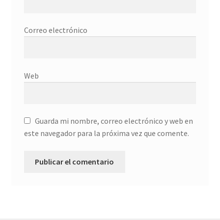
Finalizar compra
Galería
Correo electrónico
habitaciones
Web
Imprescindible
Más ritmo
Guarda mi nombre, correo electrónico y web en
Mi cuenta
este navegador para la próxima vez que comente.
Política de privacidad
RCM
rss