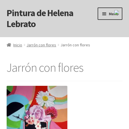
Pintura de Helena
Ir
Ir
Menú
a
al
Lebrato
la
contenido
navegación
Inicio
Inicio
Jarrón con flores
Jarrón con flores
Acrílicos
Jarrón con flores
Arcanos
Benditos ! Muertos de Hambre
Blog
Carrito
Carrito