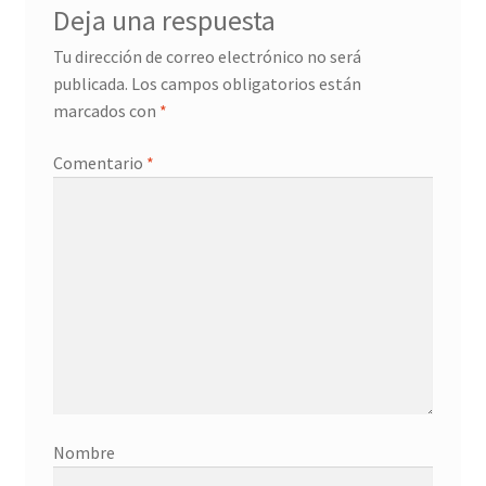
Deja una respuesta
Donation History
Tu dirección de correo electrónico no será
publicada.
Los campos obligatorios están
Eros
marcados con
*
Escritorio del donante
Comentario
*
Facebook
Facebook Mapfre Cultura
Facebook Prado
Facebook Reina Sofia
Facebook Thyssen
Nombre