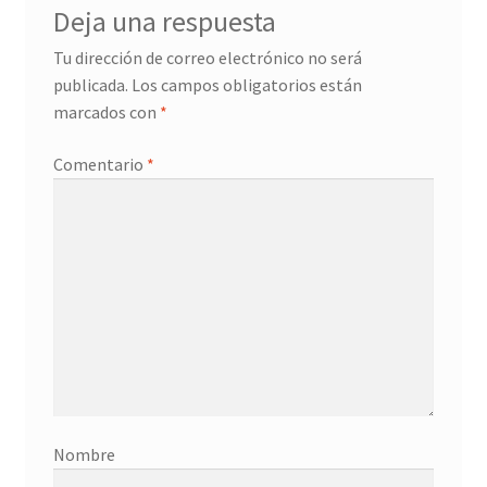
Deja una respuesta
Donation History
Tu dirección de correo electrónico no será
publicada.
Los campos obligatorios están
Eros
marcados con
*
Escritorio del donante
Comentario
*
Facebook
Facebook Mapfre Cultura
Facebook Prado
Facebook Reina Sofia
Facebook Thyssen
Nombre