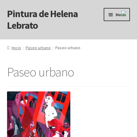
Pintura de Helena
Ir
Ir
Menú
a
al
Lebrato
la
contenido
navegación
Inicio
Inicio
Paseo urbano
Paseo urbano
Acrílicos
Paseo urbano
Arcanos
Benditos ! Muertos de Hambre
Blog
Carrito
Carrito