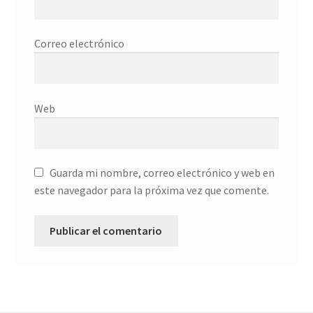
Finalizar compra
Galería
Correo electrónico
habitaciones
Web
Imprescindible
Más ritmo
Guarda mi nombre, correo electrónico y web en
Mi cuenta
este navegador para la próxima vez que comente.
Política de privacidad
RCM
rss