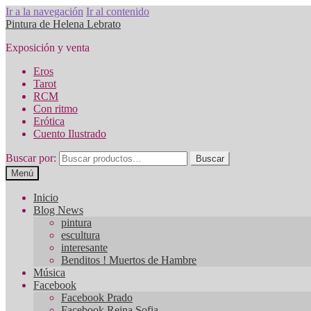
Ir a la navegación
Ir al contenido
Pintura de Helena Lebrato
Exposición y venta
Eros
Tarot
RCM
Con ritmo
Erótica
Cuento Ilustrado
Buscar por:
Buscar
Menú
Inicio
Blog News
pintura
escultura
interesante
Benditos ! Muertos de Hambre
Música
Facebook
Facebook Prado
Facebook Reina Sofia