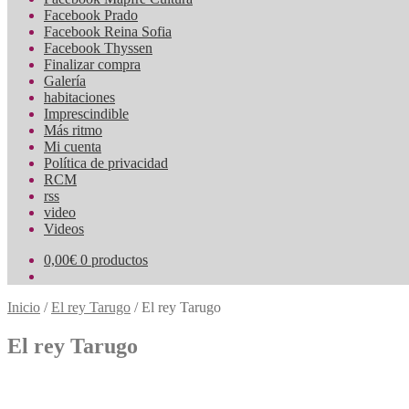
Facebook Prado
Facebook Reina Sofia
Facebook Thyssen
Finalizar compra
Galería
habitaciones
Imprescindible
Más ritmo
Mi cuenta
Política de privacidad
RCM
rss
video
Videos
0,00
€
0 productos
Inicio
/
El rey Tarugo
/
El rey Tarugo
El rey Tarugo