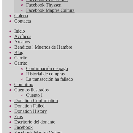
Facebook Thyssen
Facebook Mapfre Cultura
Galería
Contacta
Inicio
Acrílicos
Arcanos
Benditos ! Muertos de Hambre
Blog
Carrito
Carrito
Confirmación de pago
Historial de compras
La transacción ha fallado
Con ritmo
Cuentos ilustrados
Cuento I
Donation Confirmation
Donation Failed
Donation History
Eros
Escritorio del donante
Facebook
Facebook Mapfre Cultura