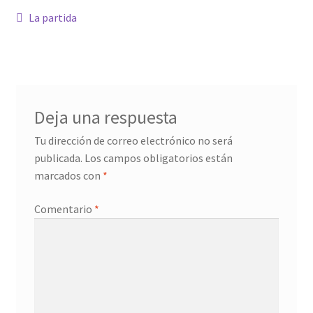
Navegación
Anterior:
La partida
Confirmación de pago
de
entradas
Historial de compras
La transacción ha fallado
Deja una respuesta
Tu dirección de correo electrónico no será
Con ritmo
publicada.
Los campos obligatorios están
marcados con
*
Cuentos ilustrados
Comentario
*
Cuento I
Donation Confirmation
Donation Failed