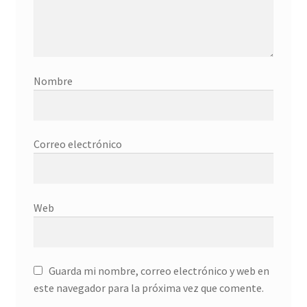
Donation History
Eros
Nombre
Escritorio del donante
Facebook
Correo electrónico
Facebook Mapfre Cultura
Facebook Prado
Web
Facebook Reina Sofia
Guarda mi nombre, correo electrónico y web en
Facebook Thyssen
este navegador para la próxima vez que comente.