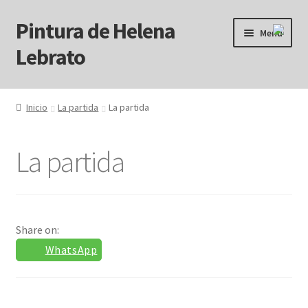
Pintura de Helena
Ir
Ir
Menú
a
al
Lebrato
la
contenido
navegación
Inicio
Inicio
La partida
La partida
Acrílicos
La partida
Arcanos
Benditos ! Muertos de Hambre
Share on:
Blog
WhatsApp
Carrito
Carrito