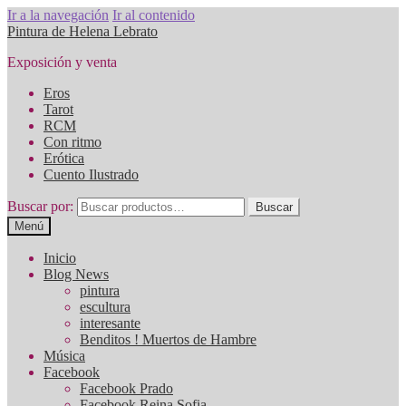
Ir a la navegación
Ir al contenido
Pintura de Helena Lebrato
Exposición y venta
Eros
Tarot
RCM
Con ritmo
Erótica
Cuento Ilustrado
Buscar por:
Buscar
Menú
Inicio
Blog News
pintura
escultura
interesante
Benditos ! Muertos de Hambre
Música
Facebook
Facebook Prado
Facebook Reina Sofia