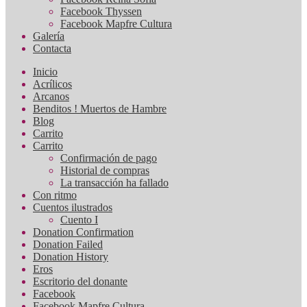
Facebook Thyssen
Facebook Mapfre Cultura
Galería
Contacta
Inicio
Acrílicos
Arcanos
Benditos ! Muertos de Hambre
Blog
Carrito
Carrito
Confirmación de pago
Historial de compras
La transacción ha fallado
Con ritmo
Cuentos ilustrados
Cuento I
Donation Confirmation
Donation Failed
Donation History
Eros
Escritorio del donante
Facebook
Facebook Mapfre Cultura