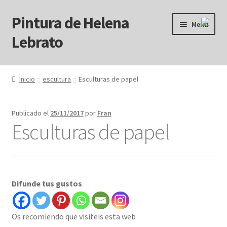
Pintura de Helena
Ir
Ir
Menú
a
al
Lebrato
la
contenido
navegación
Inicio
Inicio
escultura
Esculturas de papel
Acrílicos
Publicado el
25/11/2017
por
Fran
Arcanos
Esculturas de papel
Benditos ! Muertos de Hambre
Blog
Difunde tus gustos
Carrito
Os recomiendo que visiteis esta web
Carrito