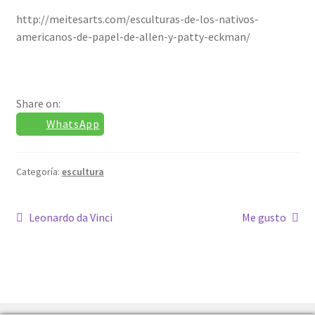
http://meitesarts.com/esculturas-de-los-nativos-
Confirmación de pago
americanos-de-papel-de-allen-y-patty-eckman/
Historial de compras
Share on:
La transacción ha fallado
WhatsApp
Con ritmo
Categoría:
escultura
Cuentos ilustrados
Navegación
Anterior:
Siguiente:
Leonardo da Vinci
Me gusto
Cuento I
de
Donation Confirmation
entradas
Donation Failed