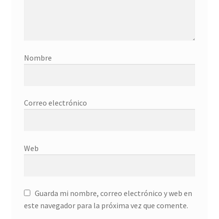
Donation History
Eros
Nombre
Escritorio del donante
Facebook
Correo electrónico
Facebook Mapfre Cultura
Facebook Prado
Web
Facebook Reina Sofia
Guarda mi nombre, correo electrónico y web en
Facebook Thyssen
este navegador para la próxima vez que comente.