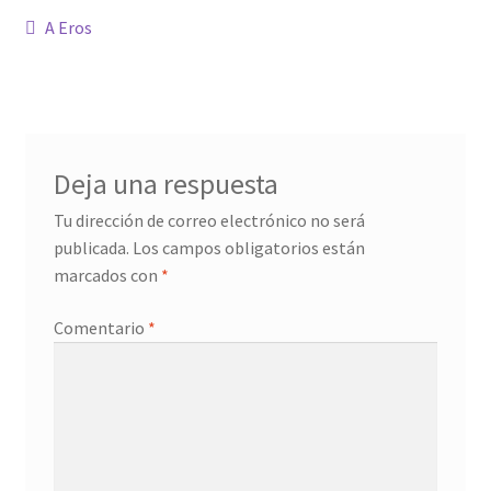
Navegación
Anterior:
A Eros
Confirmación de pago
de
entradas
Historial de compras
La transacción ha fallado
Deja una respuesta
Tu dirección de correo electrónico no será
Con ritmo
publicada.
Los campos obligatorios están
marcados con
*
Cuentos ilustrados
Comentario
*
Cuento I
Donation Confirmation
Donation Failed