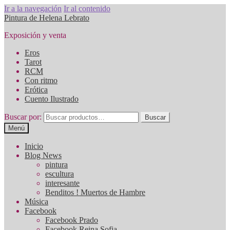
Ir a la navegación
Ir al contenido
Pintura de Helena Lebrato
Exposición y venta
Eros
Tarot
RCM
Con ritmo
Erótica
Cuento Ilustrado
Buscar por:
Buscar
Menú
Inicio
Blog News
pintura
escultura
interesante
Benditos ! Muertos de Hambre
Música
Facebook
Facebook Prado
Facebook Reina Sofia