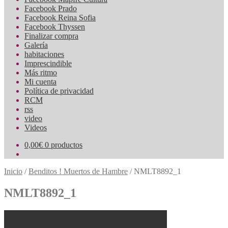
Facebook Prado
Facebook Reina Sofia
Facebook Thyssen
Finalizar compra
Galería
habitaciones
Imprescindible
Más ritmo
Mi cuenta
Política de privacidad
RCM
rss
video
Videos
0,00
€
0 productos
Inicio
/
Benditos ! Muertos de Hambre
/
NMLT8892_1
NMLT8892_1