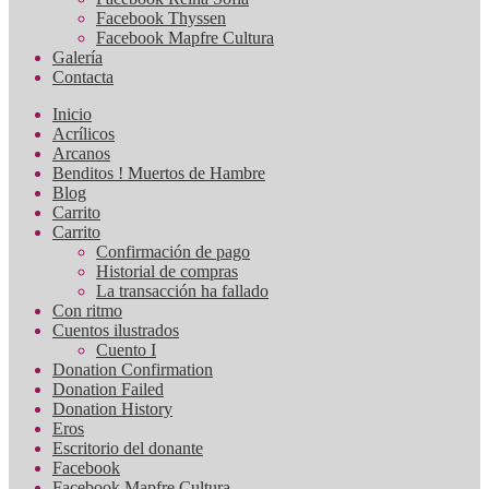
Facebook Thyssen
Facebook Mapfre Cultura
Galería
Contacta
Inicio
Acrílicos
Arcanos
Benditos ! Muertos de Hambre
Blog
Carrito
Carrito
Confirmación de pago
Historial de compras
La transacción ha fallado
Con ritmo
Cuentos ilustrados
Cuento I
Donation Confirmation
Donation Failed
Donation History
Eros
Escritorio del donante
Facebook
Facebook Mapfre Cultura