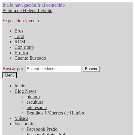
Ir a la navegación
Ir al contenido
Pintura de Helena Lebrato
Exposición y venta
Eros
Tarot
RCM
Con ritmo
Erótica
Cuento Ilustrado
Buscar por:
Buscar
Menú
Inicio
Blog News
pintura
escultura
interesante
Benditos ! Muertos de Hambre
Música
Facebook
Facebook Prado
Facebook Reina Sofia