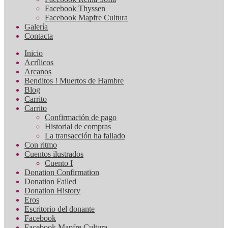
Facebook Thyssen
Facebook Mapfre Cultura
Galería
Contacta
Inicio
Acrílicos
Arcanos
Benditos ! Muertos de Hambre
Blog
Carrito
Carrito
Confirmación de pago
Historial de compras
La transacción ha fallado
Con ritmo
Cuentos ilustrados
Cuento I
Donation Confirmation
Donation Failed
Donation History
Eros
Escritorio del donante
Facebook
Facebook Mapfre Cultura