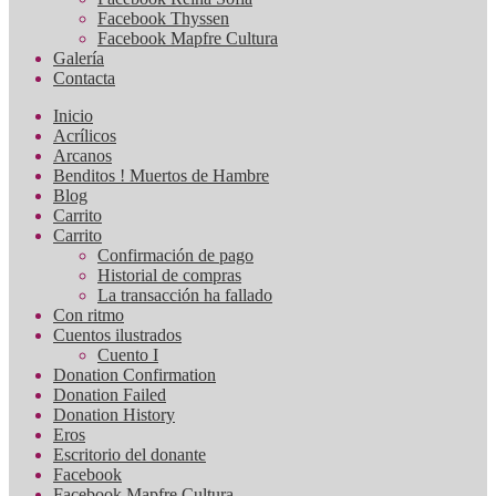
Facebook Thyssen
Facebook Mapfre Cultura
Galería
Contacta
Inicio
Acrílicos
Arcanos
Benditos ! Muertos de Hambre
Blog
Carrito
Carrito
Confirmación de pago
Historial de compras
La transacción ha fallado
Con ritmo
Cuentos ilustrados
Cuento I
Donation Confirmation
Donation Failed
Donation History
Eros
Escritorio del donante
Facebook
Facebook Mapfre Cultura