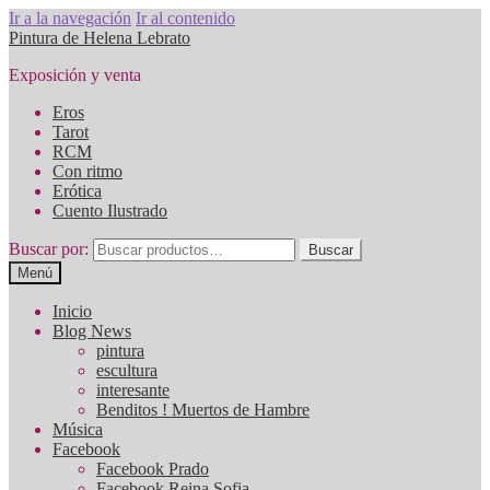
Ir a la navegación
Ir al contenido
Pintura de Helena Lebrato
Exposición y venta
Eros
Tarot
RCM
Con ritmo
Erótica
Cuento Ilustrado
Buscar por:
Buscar
Menú
Inicio
Blog News
pintura
escultura
interesante
Benditos ! Muertos de Hambre
Música
Facebook
Facebook Prado
Facebook Reina Sofia