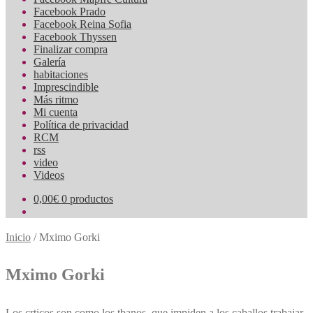
Facebook Prado
Facebook Reina Sofia
Facebook Thyssen
Finalizar compra
Galería
habitaciones
Imprescindible
Más ritmo
Mi cuenta
Política de privacidad
RCM
rss
video
Videos
0,00
€
0 productos
Inicio
/
Mximo Gorki
Mximo Gorki
Los crticos son como los tbanos, que impiden a los caballos trabajar