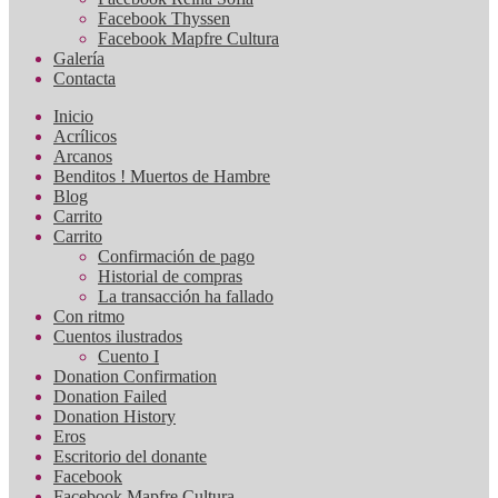
Facebook Thyssen
Facebook Mapfre Cultura
Galería
Contacta
Inicio
Acrílicos
Arcanos
Benditos ! Muertos de Hambre
Blog
Carrito
Carrito
Confirmación de pago
Historial de compras
La transacción ha fallado
Con ritmo
Cuentos ilustrados
Cuento I
Donation Confirmation
Donation Failed
Donation History
Eros
Escritorio del donante
Facebook
Facebook Mapfre Cultura