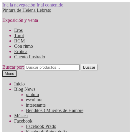
Ir a la navegación
Ir al contenido
Pintura de Helena Lebrato
Exposición y venta
Eros
Tarot
RCM
Con ritmo
Erótica
Cuento Ilustrado
Buscar por:
Buscar
Menú
Inicio
Blog News
pintura
escultura
interesante
Benditos ! Muertos de Hambre
Música
Facebook
Facebook Prado
Facebook Reina Sofia