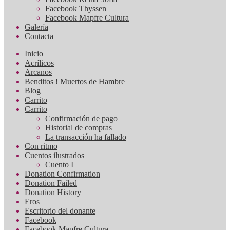
Facebook Thyssen
Facebook Mapfre Cultura
Galería
Contacta
Inicio
Acrílicos
Arcanos
Benditos ! Muertos de Hambre
Blog
Carrito
Carrito
Confirmación de pago
Historial de compras
La transacción ha fallado
Con ritmo
Cuentos ilustrados
Cuento I
Donation Confirmation
Donation Failed
Donation History
Eros
Escritorio del donante
Facebook
Facebook Mapfre Cultura