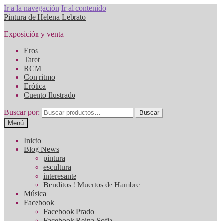
Ir a la navegación
Ir al contenido
Pintura de Helena Lebrato
Exposición y venta
Eros
Tarot
RCM
Con ritmo
Erótica
Cuento Ilustrado
Buscar por:
Buscar
Menú
Inicio
Blog News
pintura
escultura
interesante
Benditos ! Muertos de Hambre
Música
Facebook
Facebook Prado
Facebook Reina Sofia