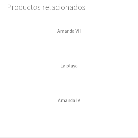
Productos relacionados
Confirmación de pago
Amanda VII
Historial de compras
La transacción ha fallado
Con ritmo
La playa
Cuentos ilustrados
Cuento I
Amanda IV
Donation Confirmation
Donation Failed