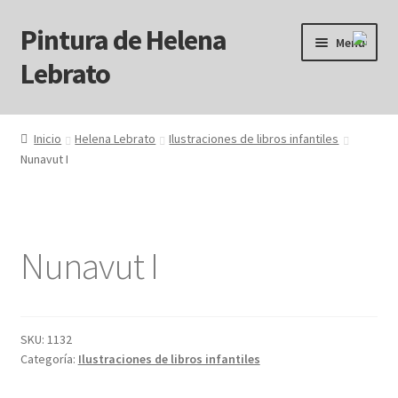
Pintura de Helena
Ir
Ir
Menú
a
al
Lebrato
la
contenido
navegación
Inicio
Inicio
Helena Lebrato
Ilustraciones de libros infantiles
Nunavut I
Acrílicos
Arcanos
Nunavut I
Benditos ! Muertos de Hambre
Blog
SKU:
1132
Carrito
Categoría:
Ilustraciones de libros infantiles
Carrito