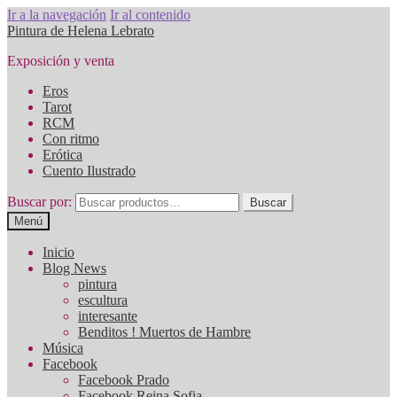
Ir a la navegación
Ir al contenido
Pintura de Helena Lebrato
Exposición y venta
Eros
Tarot
RCM
Con ritmo
Erótica
Cuento Ilustrado
Buscar por:
Buscar
Menú
Inicio
Blog News
pintura
escultura
interesante
Benditos ! Muertos de Hambre
Música
Facebook
Facebook Prado
Facebook Reina Sofia