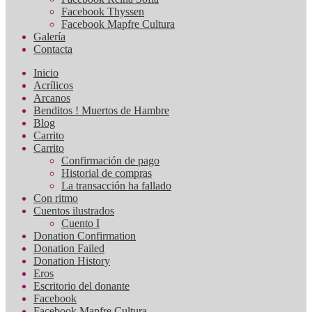
Facebook Thyssen
Facebook Mapfre Cultura
Galería
Contacta
Inicio
Acrílicos
Arcanos
Benditos ! Muertos de Hambre
Blog
Carrito
Carrito
Confirmación de pago
Historial de compras
La transacción ha fallado
Con ritmo
Cuentos ilustrados
Cuento I
Donation Confirmation
Donation Failed
Donation History
Eros
Escritorio del donante
Facebook
Facebook Mapfre Cultura