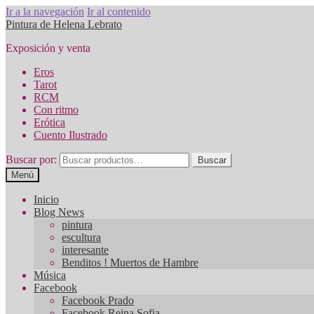
Ir a la navegación
Ir al contenido
Pintura de Helena Lebrato
Exposición y venta
Eros
Tarot
RCM
Con ritmo
Erótica
Cuento Ilustrado
Buscar por:
Buscar
Menú
Inicio
Blog News
pintura
escultura
interesante
Benditos ! Muertos de Hambre
Música
Facebook
Facebook Prado
Facebook Reina Sofia