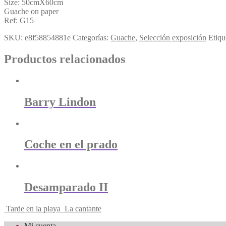
Size: 50cmX60cm
Guache on paper
Ref: G15
SKU:
e8f58854881e
Categorías:
Guache
,
Selección exposición
Etiqu
Productos relacionados
Barry Lindon
Coche en el prado
Desamparado II
Tarde en la playa
La cantante
Mi cuenta