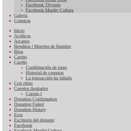
Facebook Thyssen
Facebook Mapfre Cultura
Galería
Contacta
Inicio
Acrílicos
Arcanos
Benditos ! Muertos de Hambre
Blog
Carrito
Carrito
Confirmación de pago
Historial de compras
La transacción ha fallado
Con ritmo
Cuentos ilustrados
Cuento I
Donation Confirmation
Donation Failed
Donation History
Eros
Escritorio del donante
Facebook
Facebook Mapfre Cultura