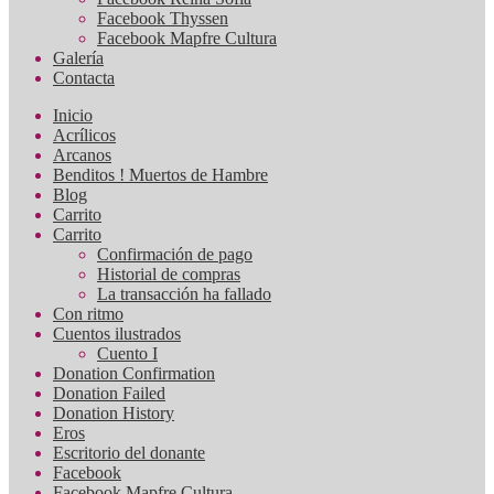
Facebook Thyssen
Facebook Mapfre Cultura
Galería
Contacta
Inicio
Acrílicos
Arcanos
Benditos ! Muertos de Hambre
Blog
Carrito
Carrito
Confirmación de pago
Historial de compras
La transacción ha fallado
Con ritmo
Cuentos ilustrados
Cuento I
Donation Confirmation
Donation Failed
Donation History
Eros
Escritorio del donante
Facebook
Facebook Mapfre Cultura