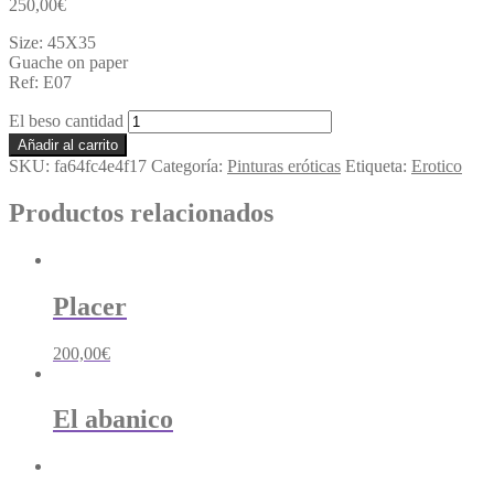
250,00
€
Size: 45X35
Guache on paper
Ref: E07
El beso cantidad
Añadir al carrito
SKU:
fa64fc4e4f17
Categoría:
Pinturas eróticas
Etiqueta:
Erotico
Productos relacionados
Placer
200,00
€
El abanico