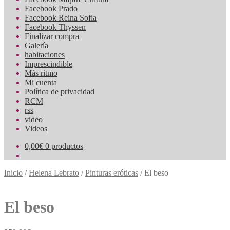
Facebook Prado
Facebook Reina Sofia
Facebook Thyssen
Finalizar compra
Galería
habitaciones
Imprescindible
Más ritmo
Mi cuenta
Política de privacidad
RCM
rss
video
Videos
0,00
€
0 productos
Inicio
/
Helena Lebrato
/
Pinturas eróticas
/
El beso
El beso