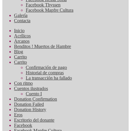
Facebook Thyssen
Facebook Mapfre Cultura
Galería
Contacta
Inicio
Acrílicos
Arcanos
Benditos ! Muertos de Hambre
Blog
Carrito
Carrito
Confirmación de pago
Historial de compras
La transacción ha fallado
Con ritmo
Cuentos ilustrados
Cuento I
Donation Confirmation
Donation Failed
Donation History
Eros
Escritorio del donante
Facebook
Facebook Mapfre Cultura