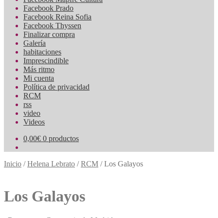
Facebook Prado
Facebook Reina Sofia
Facebook Thyssen
Finalizar compra
Galería
habitaciones
Imprescindible
Más ritmo
Mi cuenta
Política de privacidad
RCM
rss
video
Videos
0,00
€
0 productos
Inicio
/
Helena Lebrato
/
RCM
/
Los Galayos
Los Galayos