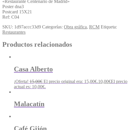
«Restaurante Centenario de Madrid»
Poster dna3
Postcard 15X21
Ref: C04
SKU:
1d97accc33d9
Categorías:
Obra gráfica
,
RCM
Etiqueta:
Restaurantes
Productos relacionados
Casa Alberto
¡Oferta!
15,00
€
El precio original era: 15,00€.
10,00
€
El precio
actual es: 10,00€.
Malacatín
Café Gijón