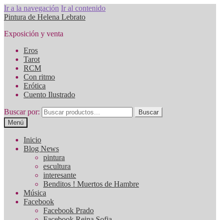
Ir a la navegación
Ir al contenido
Pintura de Helena Lebrato
Exposición y venta
Eros
Tarot
RCM
Con ritmo
Erótica
Cuento Ilustrado
Buscar por:
Buscar
Menú
Inicio
Blog News
pintura
escultura
interesante
Benditos ! Muertos de Hambre
Música
Facebook
Facebook Prado
Facebook Reina Sofia