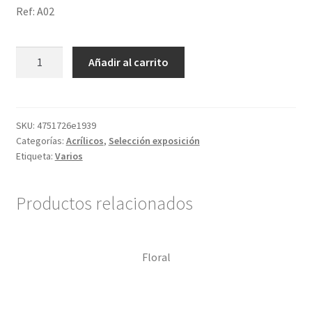
Ref: A02
Confirmación de pago
Pasión
Añadir al carrito
cantidad
Historial de compras
La transacción ha fallado
SKU:
4751726e1939
Categorías:
Acrílicos
,
Selección exposición
Con ritmo
Etiqueta:
Varios
Cuentos ilustrados
Productos relacionados
Cuento I
Floral
Donation Confirmation
Donation Failed