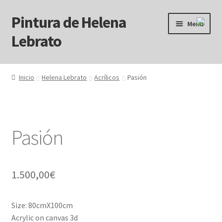
Pintura de Helena
Ir
Ir
Menú
a
al
Lebrato
la
contenido
navegación
Inicio
Inicio
Helena Lebrato
Acrílicos
Pasión
Acrílicos
Arcanos
Pasión
Benditos ! Muertos de Hambre
Blog
1.500,00
€
Carrito
Size: 80cmX100cm
Acrylic on canvas 3d
Carrito