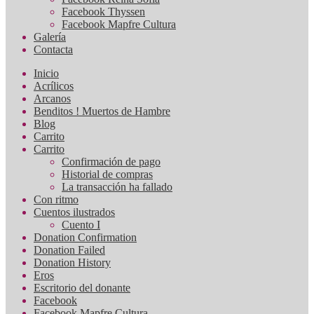
Facebook Thyssen
Facebook Mapfre Cultura
Galería
Contacta
Inicio
Acrílicos
Arcanos
Benditos ! Muertos de Hambre
Blog
Carrito
Carrito
Confirmación de pago
Historial de compras
La transacción ha fallado
Con ritmo
Cuentos ilustrados
Cuento I
Donation Confirmation
Donation Failed
Donation History
Eros
Escritorio del donante
Facebook
Facebook Mapfre Cultura