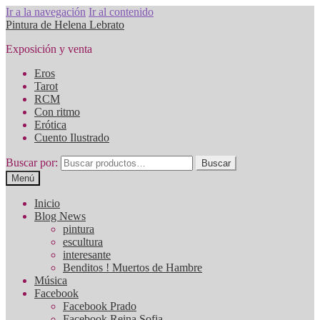
Ir a la navegación
Ir al contenido
Pintura de Helena Lebrato
Exposición y venta
Eros
Tarot
RCM
Con ritmo
Erótica
Cuento Ilustrado
Buscar por:
Buscar
Menú
Inicio
Blog News
pintura
escultura
interesante
Benditos ! Muertos de Hambre
Música
Facebook
Facebook Prado
Facebook Reina Sofia