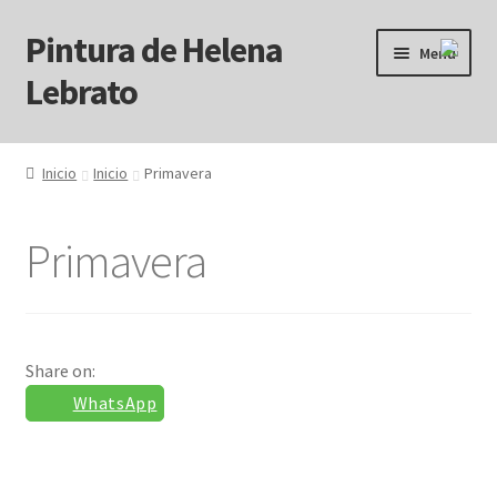
Pintura de Helena
Ir
Ir
Menú
a
al
Lebrato
la
contenido
navegación
Inicio
Inicio
Inicio
Primavera
Acrílicos
Primavera
Arcanos
Benditos ! Muertos de Hambre
Share on:
Blog
WhatsApp
Carrito
Carrito