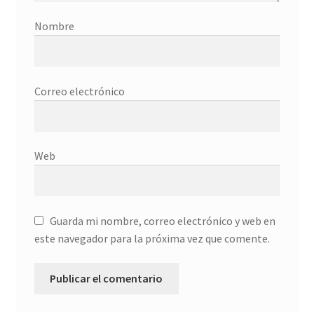
Donation History
Nombre
Eros
Correo electrónico
Escritorio del donante
Facebook
Web
Facebook Mapfre Cultura
Facebook Prado
Guarda mi nombre, correo electrónico y web en
este navegador para la próxima vez que comente.
Facebook Reina Sofia
Facebook Thyssen