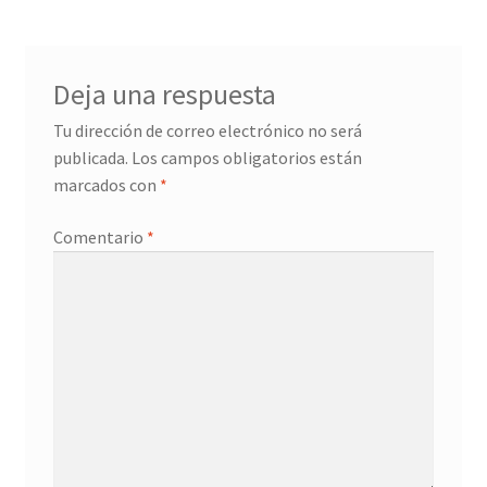
Confirmación de pago
Deja una respuesta
Historial de compras
Tu dirección de correo electrónico no será
publicada.
Los campos obligatorios están
La transacción ha fallado
marcados con
*
Con ritmo
Comentario
*
Cuentos ilustrados
Cuento I
Donation Confirmation
Donation Failed