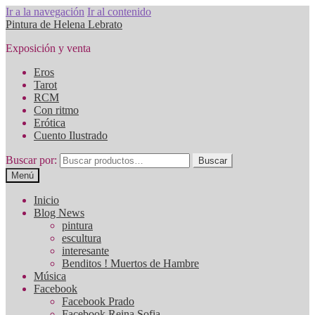
Ir a la navegación
Ir al contenido
Pintura de Helena Lebrato
Exposición y venta
Eros
Tarot
RCM
Con ritmo
Erótica
Cuento Ilustrado
Buscar por:
Buscar
Menú
Inicio
Blog News
pintura
escultura
interesante
Benditos ! Muertos de Hambre
Música
Facebook
Facebook Prado
Facebook Reina Sofia