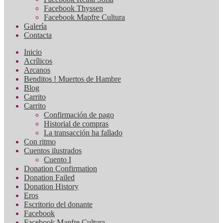
Facebook Thyssen
Facebook Mapfre Cultura
Galería
Contacta
Inicio
Acrílicos
Arcanos
Benditos ! Muertos de Hambre
Blog
Carrito
Carrito
Confirmación de pago
Historial de compras
La transacción ha fallado
Con ritmo
Cuentos ilustrados
Cuento I
Donation Confirmation
Donation Failed
Donation History
Eros
Escritorio del donante
Facebook
Facebook Mapfre Cultura