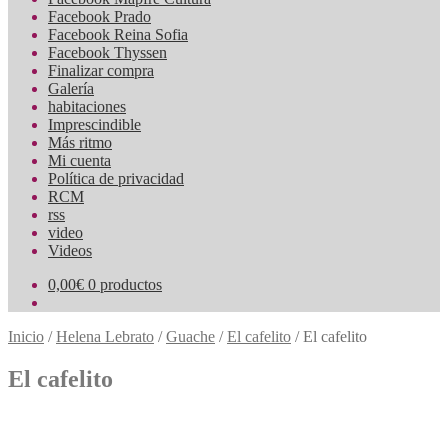
Facebook Prado
Facebook Reina Sofia
Facebook Thyssen
Finalizar compra
Galería
habitaciones
Imprescindible
Más ritmo
Mi cuenta
Política de privacidad
RCM
rss
video
Videos
0,00
€
0 productos
Inicio
/
Helena Lebrato
/
Guache
/
El cafelito
/
El cafelito
El cafelito