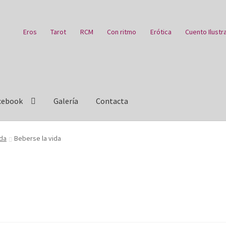
Eros
Tarot
RCM
Con ritmo
Erótica
Cuento Ilustr
cebook
Galería
Contacta
e Hambre
Blog
Carrito
Carrito
Con ritmo
Cuentos ilustrados
ida
Beberse la vida
tion History
Eros
Escritorio del donante
Facebook
ebook Reina Sofia
Facebook Thyssen
Finalizar compra
Galería
enta
Política de privacidad
RCM
rss
video
Videos