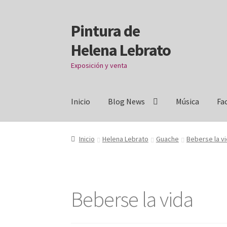
Pintura de
Ir
Ir
a
al
Helena Lebrato
la
contenido
navegación
Exposición y venta
Inicio
Blog News
Música
Fa
Inicio
Acrílicos
Arcanos
Benditos ! Muertos d
Inicio
Helena Lebrato
Guache
Beberse la v
Donation Confirmation
Donation Failed
Dona
Facebook Mapfre Cultura
Facebook Prado
Fac
Beberse la vida
habitaciones
Imprescindible
Más ritmo
Mi cu