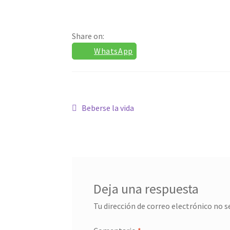
Share on:
WhatsApp
Navegación
Anterior:
Beberse la vida
de
entradas
Deja una respuesta
Tu dirección de correo electrónico no s