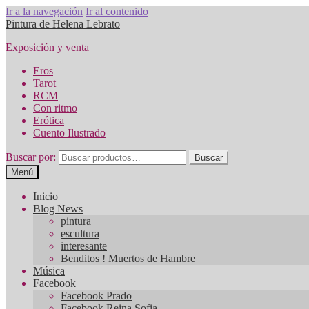
Ir a la navegación
Ir al contenido
Pintura de Helena Lebrato
Exposición y venta
Eros
Tarot
RCM
Con ritmo
Erótica
Cuento Ilustrado
Buscar por:
Buscar
Menú
Inicio
Blog News
pintura
escultura
interesante
Benditos ! Muertos de Hambre
Música
Facebook
Facebook Prado
Facebook Reina Sofia