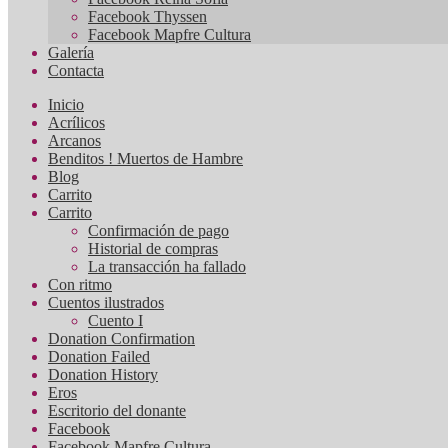
Facebook Thyssen
Facebook Mapfre Cultura
Galería
Contacta
Inicio
Acrílicos
Arcanos
Benditos ! Muertos de Hambre
Blog
Carrito
Carrito
Confirmación de pago
Historial de compras
La transacción ha fallado
Con ritmo
Cuentos ilustrados
Cuento I
Donation Confirmation
Donation Failed
Donation History
Eros
Escritorio del donante
Facebook
Facebook Mapfre Cultura