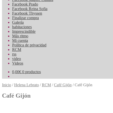
Facebook Prado
Facebook Reina Sofia
Facebook Thyssen
Finalizar compra
Galería
habitaciones
Imprescindible
Más ritmo
Mi cuenta
Política de privacidad
RCM
rss
video
Videos
0,00
€
0 productos
Inicio
/
Helena Lebrato
/
RCM
/
Café Gijón
/
Café Gijón
Café Gijón