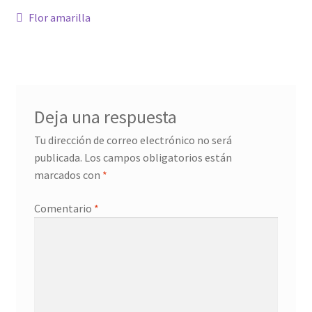
Navegación
Anterior:
Flor amarilla
Confirmación de pago
de
entradas
Historial de compras
La transacción ha fallado
Deja una respuesta
Tu dirección de correo electrónico no será
Con ritmo
publicada.
Los campos obligatorios están
marcados con
*
Cuentos ilustrados
Comentario
*
Cuento I
Donation Confirmation
Donation Failed