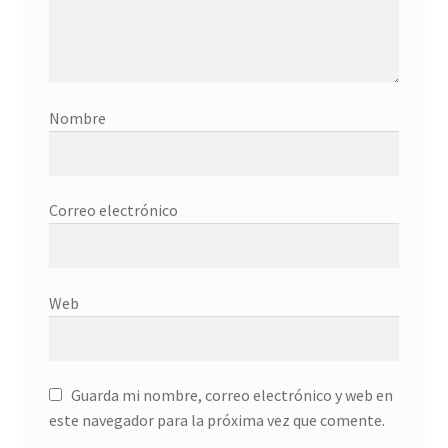
Donation History
Eros
Nombre
Escritorio del donante
Facebook
Correo electrónico
Facebook Mapfre Cultura
Facebook Prado
Web
Facebook Reina Sofia
Guarda mi nombre, correo electrónico y web en
Facebook Thyssen
este navegador para la próxima vez que comente.