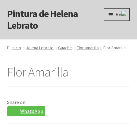
Pintura de Helena
Ir
Ir
Menú
a
al
Lebrato
la
contenido
navegación
Inicio
Inicio
Helena Lebrato
Guache
Flor amarilla
Flor Amarilla
Acrílicos
Flor Amarilla
Arcanos
Benditos ! Muertos de Hambre
Share on:
Blog
WhatsApp
Carrito
Carrito