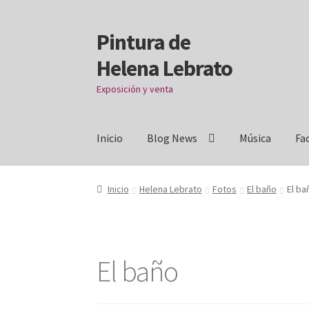
Pintura de
Ir
Ir
a
al
Helena Lebrato
la
contenido
navegación
Exposición y venta
Inicio
Blog News
Música
Fa
Inicio
Acrílicos
Arcanos
Benditos ! Muertos d
Inicio
Helena Lebrato
Fotos
El baño
El ba
Donation Confirmation
Donation Failed
Dona
Facebook Mapfre Cultura
Facebook Prado
Fac
El baño
habitaciones
Imprescindible
Más ritmo
Mi cu