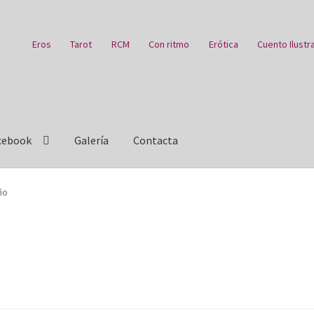
Eros
Tarot
RCM
Con ritmo
Erótica
Cuento Ilustr
cebook
Galería
Contacta
e Hambre
Blog
Carrito
Carrito
Con ritmo
Cuentos ilustrados
ño
tion History
Eros
Escritorio del donante
Facebook
ebook Reina Sofia
Facebook Thyssen
Finalizar compra
Galería
enta
Política de privacidad
RCM
rss
video
Videos