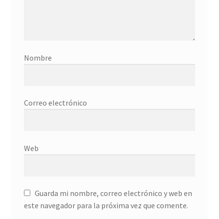
Donation History
Eros
Nombre
Escritorio del donante
Facebook
Correo electrónico
Facebook Mapfre Cultura
Facebook Prado
Web
Facebook Reina Sofia
Guarda mi nombre, correo electrónico y web en
Facebook Thyssen
este navegador para la próxima vez que comente.