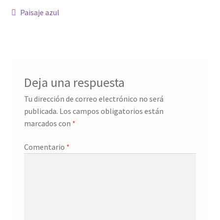
Navegación
Anterior:
Paisaje azul
Confirmación de pago
de
entradas
Historial de compras
La transacción ha fallado
Deja una respuesta
Tu dirección de correo electrónico no será
Con ritmo
publicada.
Los campos obligatorios están
marcados con
*
Cuentos ilustrados
Comentario
*
Cuento I
Donation Confirmation
Donation Failed