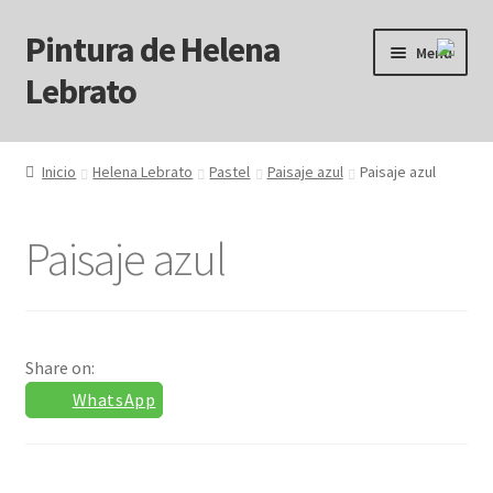
Pintura de Helena
Ir
Ir
Menú
a
al
Lebrato
la
contenido
navegación
Inicio
Inicio
Helena Lebrato
Pastel
Paisaje azul
Paisaje azul
Acrílicos
Paisaje azul
Arcanos
Benditos ! Muertos de Hambre
Share on:
Blog
WhatsApp
Carrito
Carrito